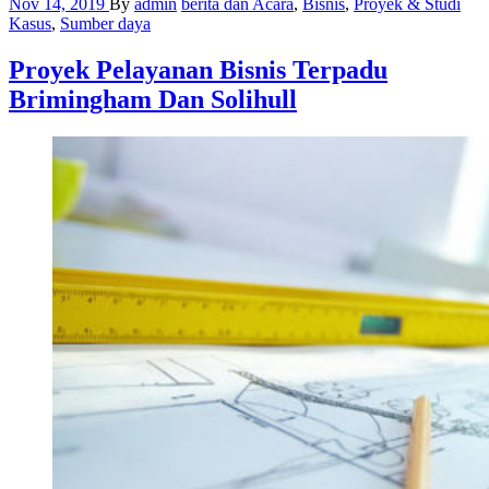
Nov 14, 2019
By
admin
berita dan Acara
,
Bisnis
,
Proyek & Studi
Kasus
,
Sumber daya
Proyek Pelayanan Bisnis Terpadu
Brimingham Dan Solihull