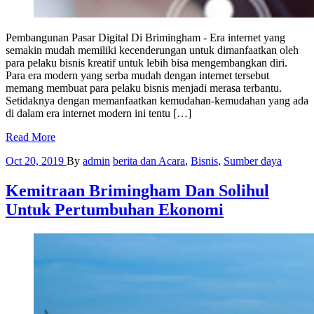
Pembangunan Pasar Digital Di Brimingham - Era internet yang
semakin mudah memiliki kecenderungan untuk dimanfaatkan oleh
para pelaku bisnis kreatif untuk lebih bisa mengembangkan diri.
Para era modern yang serba mudah dengan internet tersebut
memang membuat para pelaku bisnis menjadi merasa terbantu.
Setidaknya dengan memanfaatkan kemudahan-kemudahan yang ada
di dalam era internet modern ini tentu […]
Read More
Oct 20, 2019
By
admin
berita dan Acara
,
Bisnis
,
Sumber daya
Kemitraan Brimingham Dan Solihul
Untuk Pertumbuhan Ekonomi