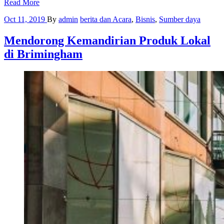
Read More
Oct 11, 2019
By
admin
berita dan Acara
,
Bisnis
,
Sumber daya
Mendorong Kemandirian Produk Lokal
di Brimingham