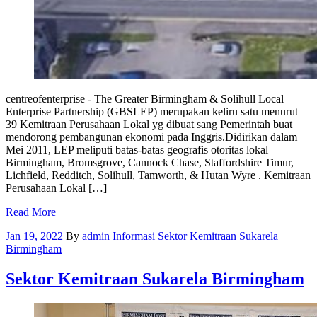
centreofenterprise - The Greater Birmingham & Solihull Local
Enterprise Partnership (GBSLEP) merupakan keliru satu menurut
39 Kemitraan Perusahaan Lokal yg dibuat sang Pemerintah buat
mendorong pembangunan ekonomi pada Inggris.Didirikan dalam
Mei 2011, LEP meliputi batas-batas geografis otoritas lokal
Birmingham, Bromsgrove, Cannock Chase, Staffordshire Timur,
Lichfield, Redditch, Solihull, Tamworth, & Hutan Wyre . Kemitraan
Perusahaan Lokal […]
Read More
Jan 19, 2022
By
admin
Informasi
Sektor Kemitraan Sukarela
Birmingham
Sektor Kemitraan Sukarela Birmingham