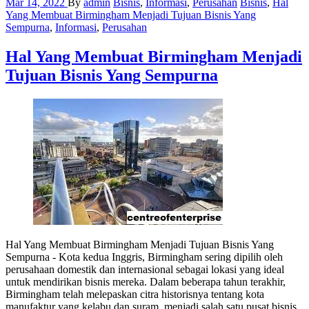
Mar 14, 2022
By
admin
Bisnis
,
Informasi
,
Perusahan
Bisnis
,
Hal
Yang Membuat Birmingham Menjadi Tujuan Bisnis Yang
Sempurna
,
Informasi
,
Perusahan
Hal Yang Membuat Birmingham Menjadi
Tujuan Bisnis Yang Sempurna
Hal Yang Membuat Birmingham Menjadi Tujuan Bisnis Yang
Sempurna - Kota kedua Inggris, Birmingham sering dipilih oleh
perusahaan domestik dan internasional sebagai lokasi yang ideal
untuk mendirikan bisnis mereka. Dalam beberapa tahun terakhir,
Birmingham telah melepaskan citra historisnya tentang kota
manufaktur yang kelabu dan suram, menjadi salah satu pusat bisnis