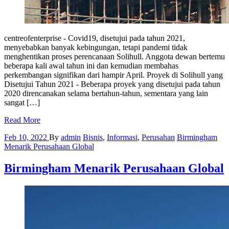
centreofenterprise - Covid19, disetujui pada tahun 2021,
menyebabkan banyak kebingungan, tetapi pandemi tidak
menghentikan proses perencanaan Solihull. Anggota dewan bertemu
beberapa kali awal tahun ini dan kemudian membahas
perkembangan signifikan dari hampir April. Proyek di Solihull yang
Disetujui Tahun 2021 - Beberapa proyek yang disetujui pada tahun
2020 direncanakan selama bertahun-tahun, sementara yang lain
sangat […]
Read More
Feb 10, 2022
By
admin
Bisnis
,
Informasi
,
Perusahan
Birmingham
Menarik Perusahaan Global
Birmingham Menarik Perusahaan Global