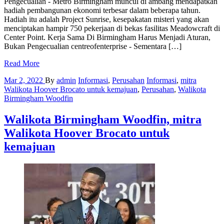
Pengecualian - Metro Birmingham muncul di ambang mendapatkan
hadiah pembangunan ekonomi terbesar dalam beberapa tahun.
Hadiah itu adalah Project Sunrise, kesepakatan misteri yang akan
menciptakan hampir 750 pekerjaan di bekas fasilitas Meadowcraft di
Center Point. Kerja Sama Di Birmingham Harus Menjadi Aturan,
Bukan Pengecualian centreofenterprise - Sementara […]
Read More
Mar 2, 2022
By
admin
Informasi
,
Perusahan
Informasi
,
mitra
Walikota Hoover Brocato untuk kemajuan
,
Perusahan
,
Walikota
Birmingham Woodfin
Walikota Birmingham Woodfin, mitra
Walikota Hoover Brocato untuk
kemajuan