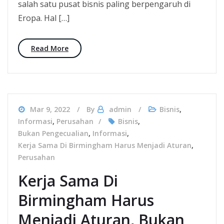
salah satu pusat bisnis paling berpengaruh di
Eropa. Hal […]
Read More
Mar 9, 2022
By
admin
Bisnis
,
Informasi
,
Perusahan
Bisnis
,
Bukan Pengecualian
,
Informasi
,
Kerja Sama Di Birmingham Harus Menjadi Aturan
,
Perusahan
Kerja Sama Di
Birmingham Harus
Menjadi Aturan, Bukan