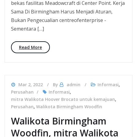
bekas fasilitas Meadowcraft di Center Point. Kerja
Sama Di Birmingham Harus Menjadi Aturan,
Bukan Pengecualian centreofenterprise -
Sementara […]
Read More
Mar 2, 2022
By
admin
Informasi
,
Perusahan
Informasi
,
mitra Walikota Hoover Brocato untuk kemajuan
,
Perusahan
,
Walikota Birmingham Woodfin
Walikota Birmingham
Woodfin, mitra Walikota