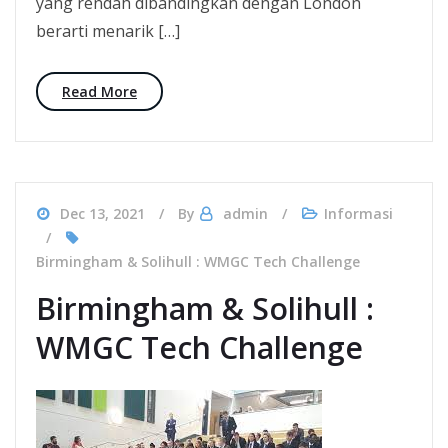
yang rendah dibandingkan dengan London
berarti menarik […]
Read More
Dec 13, 2021
By
admin
Informasi
Birmingham & Solihull : WMGC Tech Challenge
Birmingham & Solihull :
WMGC Tech Challenge