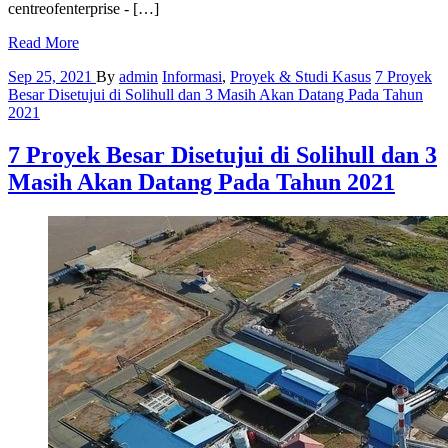
centreofenterprise - […]
Read More
Sep 25, 2021
By
admin
Informasi
,
Proyek & Studi Kasus
7 Proyek
Besar Disetujui di Solihull dan 3 Masih Akan Datang Pada Tahun
2021
7 Proyek Besar Disetujui di Solihull dan 3
Masih Akan Datang Pada Tahun 2021